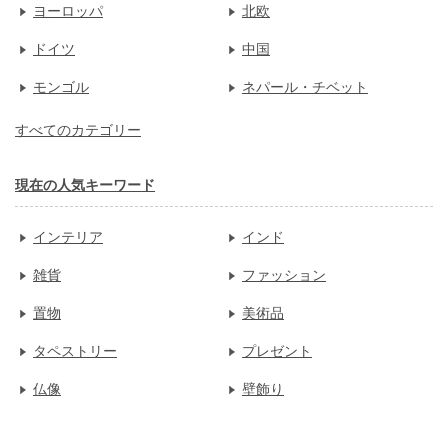
ヨーロッパ
北欧
ドイツ
中国
モンゴル
ネパール・チベット
すべてのカテゴリー
現在の人気キーワード
インテリア
インド
雑貨
ファッション
置物
美術品
タペストリー
プレゼント
仏像
壁飾り